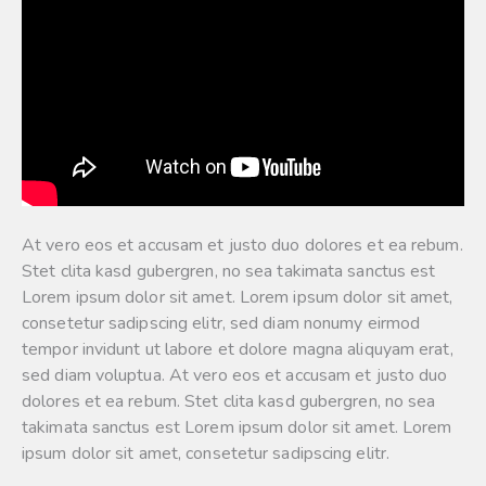
At vero eos et accusam et justo duo dolores et ea rebum.
Stet clita kasd gubergren, no sea takimata sanctus est
Lorem ipsum dolor sit amet. Lorem ipsum dolor sit amet,
consetetur sadipscing elitr, sed diam nonumy eirmod
tempor invidunt ut labore et dolore magna aliquyam erat,
sed diam voluptua. At vero eos et accusam et justo duo
dolores et ea rebum. Stet clita kasd gubergren, no sea
takimata sanctus est Lorem ipsum dolor sit amet. Lorem
ipsum dolor sit amet, consetetur sadipscing elitr.