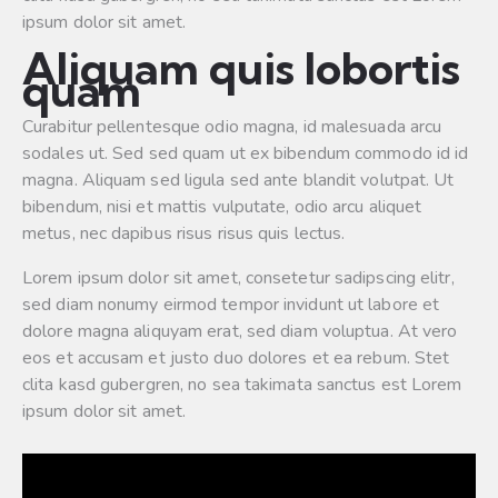
ipsum dolor sit amet.
Aliquam quis lobortis
quam
Curabitur pellentesque odio magna, id malesuada arcu
sodales ut. Sed sed quam ut ex bibendum commodo id id
magna. Aliquam sed ligula sed ante blandit volutpat. Ut
bibendum, nisi et mattis vulputate, odio arcu aliquet
metus, nec dapibus risus risus quis lectus.
Lorem ipsum dolor sit amet, consetetur sadipscing elitr,
sed diam nonumy eirmod tempor invidunt ut labore et
dolore magna aliquyam erat, sed diam voluptua. At vero
eos et accusam et justo duo dolores et ea rebum. Stet
clita kasd gubergren, no sea takimata sanctus est Lorem
ipsum dolor sit amet.