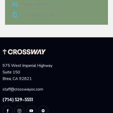
info@email.com
+1 840 841 25 69
975 West Imperial Highway
Suite 150
Brea, CA 92821
staff@crosswayoc.com
(714) 529-5551