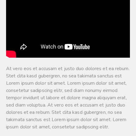
At vero eos et accusam et justo duo dolores et ea rebum.
Stet clita kasd gubergren, no sea takimata sanctus est
Lorem ipsum dolor sit amet. Lorem ipsum dolor sit amet,
consetetur sadipscing elitr, sed diam nonumy eirmod
tempor invidunt ut labore et dolore magna aliquyam erat,
sed diam voluptua. At vero eos et accusam et justo duo
dolores et ea rebum. Stet clita kasd gubergren, no sea
takimata sanctus est Lorem ipsum dolor sit amet. Lorem
ipsum dolor sit amet, consetetur sadipscing elitr.