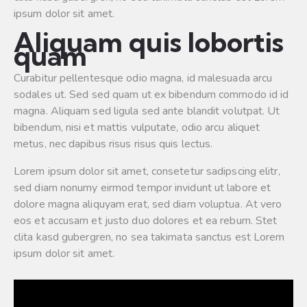
ipsum dolor sit amet.
Aliquam quis lobortis
quam
Curabitur pellentesque odio magna, id malesuada arcu
sodales ut. Sed sed quam ut ex bibendum commodo id id
magna. Aliquam sed ligula sed ante blandit volutpat. Ut
bibendum, nisi et mattis vulputate, odio arcu aliquet
metus, nec dapibus risus risus quis lectus.
Lorem ipsum dolor sit amet, consetetur sadipscing elitr,
sed diam nonumy eirmod tempor invidunt ut labore et
dolore magna aliquyam erat, sed diam voluptua. At vero
eos et accusam et justo duo dolores et ea rebum. Stet
clita kasd gubergren, no sea takimata sanctus est Lorem
ipsum dolor sit amet.