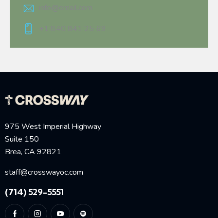
info@email.com
+1 840 841 25 69
975 West Imperial Highway
Suite 150
Brea, CA 92821
staff@crosswayoc.com
(714) 529-5551